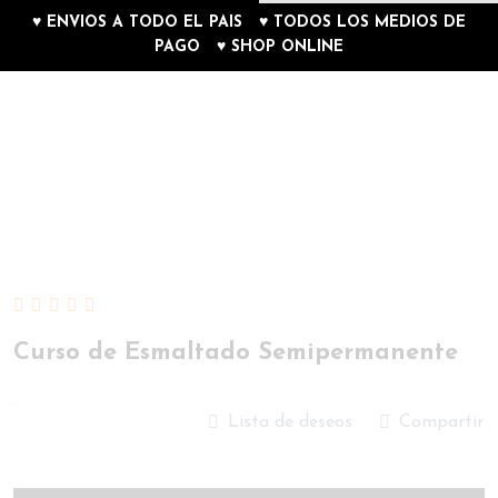
♥ ENVIOS A TODO EL PAIS ♥ TODOS LOS MEDIOS DE
PAGO ♥ SHOP ONLINE
0
Curso de Esmaltado Semipermanente
.
Lista de deseos
Compartir