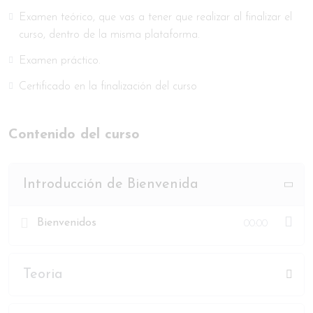
solución a recuperar poco a poco la base
Examen teórico, que vas a tener que realizar al finalizar el
ungueal luciendo las uñas fuertes y duraderas.
curso, dentro de la misma plataforma.
Examen práctico.
Certificado en la finalización del curso
¿COMO COMPRAR EL CURSO?
Contenido del curso
Introducción de Bienvenida
Bienvenidos
00:00
Teoria