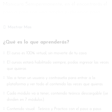
Manicura Semipermanente, en él encontrarás el
paso a paso con una amplia explicación para
realizar la técnica semipermanente tradicional
Mostrar Mas
con un resultado impecable. Vas a tener todo
material teórico y práctico de cada módulo,
¿Qué es lo que aprenderás?
incluyendo también sus videos tutoriales con su
explicación correspondiente.
El curso es 100% virtual, sin moverte de tu casa.
El cursos estará habilitado siempre, podas ingresar las veces
La manicura semipermanente te permite llevar
que quieras
un esmaltado intacto y perfecto durante 15 días,
Vas a tener un usuario y contraseña para entrar a la
además vas a poder lucir vos y tus clientas un
plataforma y ver todo el contenido las veces que quieras.
brillo extraordinario, ya tengas o tengan tus
Cada módulo va a tener, contenido teórico descargable (se
clientas las uñas frágiles, descamadas y/o
dividen en 7 módulos).
mordidas, este esmaltado va a permitir la
Contenido visual: Teórico y Practico con el paso a paso.