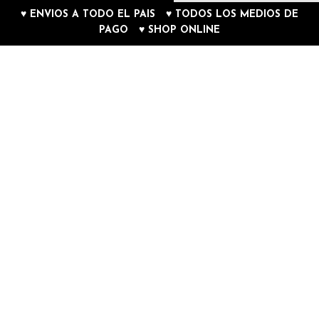
♥ ENVIOS A TODO EL PAIS ♥ TODOS LOS MEDIOS DE
PAGO ♥ SHOP ONLINE
0
Contacteno